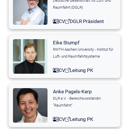
Deutsche Gesellschaft für Luft- und
Raumfahrt (DGLR)
CV
DGLR Präsident
Eike Stumpf
RWTH Aachen University - Institut für
Luft- und Raumfahrtsysteme
CV
Leitung PK
Anke Pagels-Kerp
DLR e.V. - Bereichsvorständin
"Raumfahrt"
CV
Leitung PK