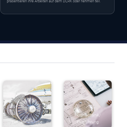
präsentieren ihre Arbeiten auf dem DLRK oder nehmen teil.
Fluid- &
Avionik &
Thermodynamik
Missionstechnologien