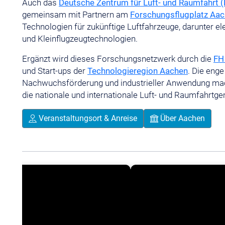
Auch das
Deutsche Zentrum für Luft- und Raumfahrt 
gemeinsam mit Partnern am
Forschungsflugplatz Aa
Technologien für zukünftige Luftfahrzeuge, darunter el
und Kleinflugzeugtechnologien.
Ergänzt wird dieses Forschungsnetzwerk durch die
FH
und Start-ups der
Technologieregion Aachen
. Die eng
Nachwuchsförderung und industrieller Anwendung mach
die nationale und internationale Luft- und Raumfahrtg
Veranstaltungsort & Anreise
Über Aachen