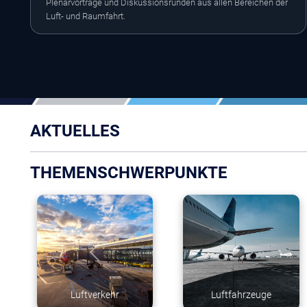
Plenarvorträge und Diskussionsrunden aus allen Bereichen der
Luft- und Raumfahrt.
AKTUELLES
THEMENSCHWERPUNKTE
Raumfahrttechnik
Raumfahrtwissenschaft
& -anwendung