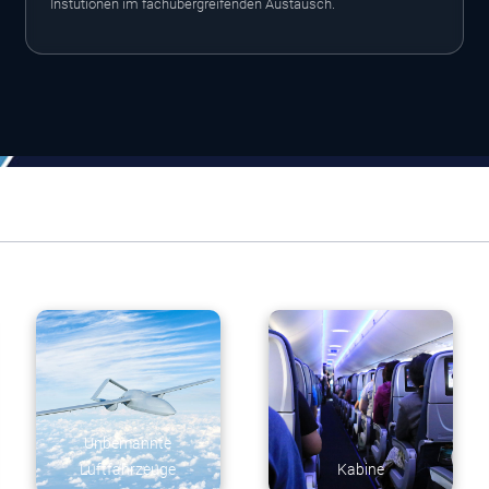
Instutionen im fachübergreifenden Austausch.
Raumfahrt &
Werkstoffe, Verfahren &
Gesellschaft
Bauweisen