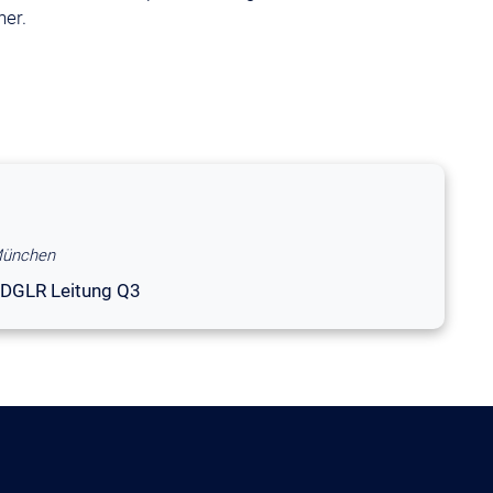
ner.
München
DGLR Leitung Q3