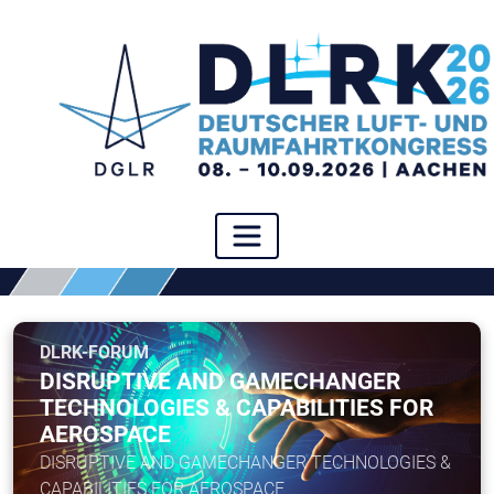
DLRK-FORUM
DISRUPTIVE AND GAMECHANGER
TECHNOLOGIES & CAPABILITIES FOR
AEROSPACE
DISRUPTIVE AND GAMECHANGER TECHNOLOGIES &
CAPABILITIES FOR AEROSPACE