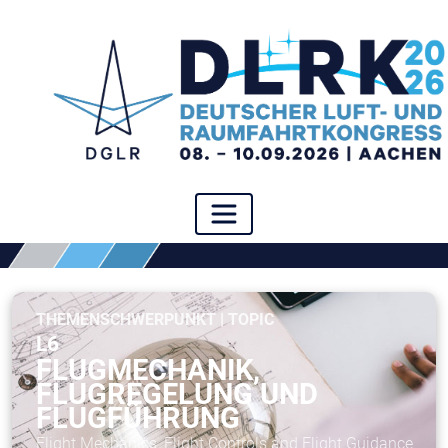
THEMENSCHWERPUNKT | TOPIC
L6
FLUGMECHANIK,
FLUGREGELUNG UND
FLUGFÜHRUNG
Flight Mechanics, Flight Controls and Flight Guidance