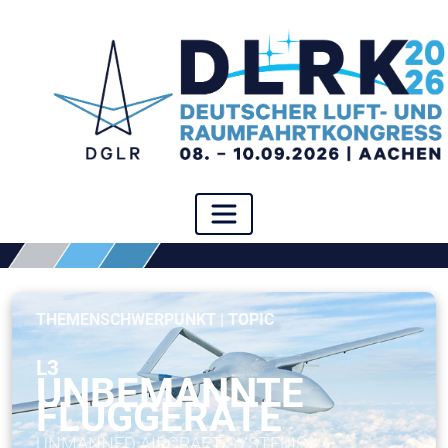
THEMENSCHWERPUNKT | TOPIC
L3
UNBEMANNTE
FLUGGERÄTE
UNMANNED AIRCRAFT SYSTEMS