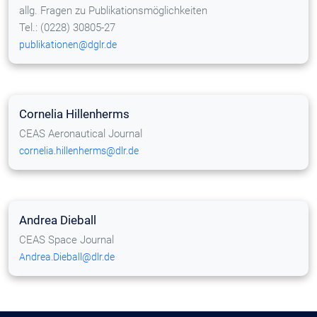
allg. Fragen zu Publikationsmöglichkeiten
Tel.: (0228) 30805-27
publikationen@dglr.de
Cornelia Hillenherms
CEAS Aeronautical Journal
cornelia.hillenherms@dlr.de
Andrea Dieball
CEAS Space Journal
Andrea.Dieball@dlr.de