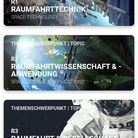
R1
RAUMFAHRTTECHNIK
SPACE TECHNOLOGY
THEMENSCHWERPUNKT | TOPIC
R2
RAUMFAHRTWISSENSCHAFT & -
ANWENDUNG
SPACE SCIENCE & APPLICATIONS
THEMENSCHWERPUNKT | TOPIC
R3