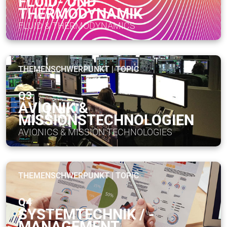
FLUID- UND
THERMODYNAMIK
FLUID & THERMODYNAMICS
THEMENSCHWERPUNKT | TOPIC
Q3
AVIONIK &
MISSIONSTECHNOLOGIEN
AVIONICS & MISSION TECHNOLOGIES
THEMENSCHWERPUNKT | TOPIC
Q4
SYSTEMTECHNIK / -
MANAGEMENT