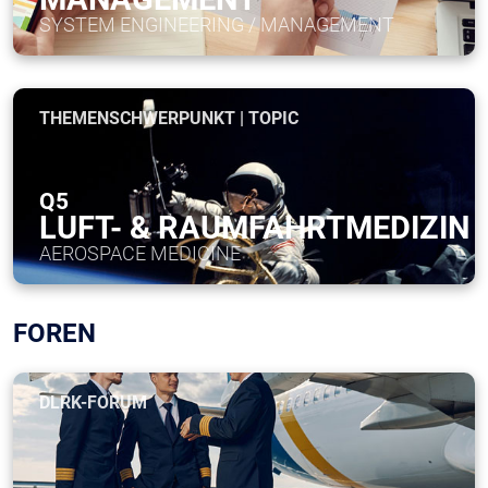
SYSTEM ENGINEERING / MANAGEMENT
THEMENSCHWERPUNKT | TOPIC
Q5
LUFT- & RAUMFAHRTMEDIZIN
AEROSPACE MEDICINE
FOREN
DLRK-FORUM