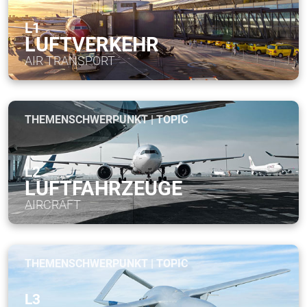
L1
LUFTVERKEHR
AIR TRANSPORT
THEMENSCHWERPUNKT | TOPIC
L2
LUFTFAHRZEUGE
AIRCRAFT
THEMENSCHWERPUNKT | TOPIC
L3