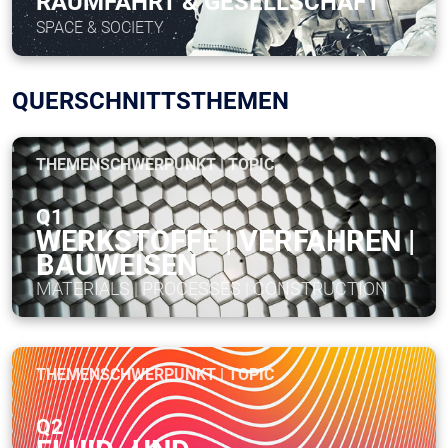
RAUMFAHRT & GESELLSCHAFT
SPACE & SOCIETY
QUERSCHNITTSTHEMEN
THEMENSCHWERPUNKT | TOPIC
Q1
WERKSTOFFE | VERFAHREN |
BAUWEISEN
MATERIALS | PROCESSES | CONSTRUCTION
THEMENSCHWERPUNKT | TOPIC
Q2