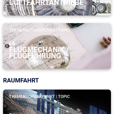
LUFTFAHRTANTRIEBE
AIRCRAFT ENGINES
THEMENSCHWERPUNKT | TOPIC
L6
FLUGMECHANIK /
FLUGFÜHRUNG
FLIGHT DYNAMICS / CONTROL
RAUMFAHRT
THEMENSCHWERPUNKT | TOPIC