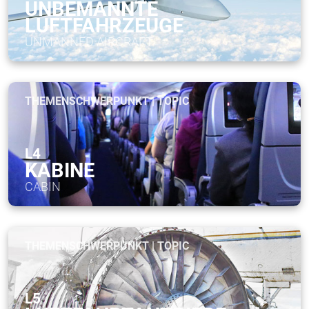
UNBEMANNTE
LUFTFAHRZEUGE
UNMANNED AIRCRAFT
THEMENSCHWERPUNKT | TOPIC
L4
KABINE
CABIN
THEMENSCHWERPUNKT | TOPIC
L5