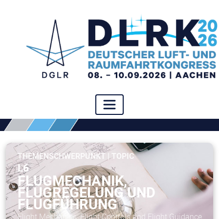
THEMENSCHWERPUNKT | TOPIC
L6
FLUGMECHANIK,
FLUGREGELUNG UND
FLUGFÜHRUNG
Flight Mechanics, Flight Controls and Flight Guidance